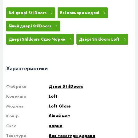
Всі двері StilDoors
Всі кольори моделі
Білий двері StilDoors
Двері Stildoors Скло Чорне
Двері Stildoors Loft
Характеристики
Фабрика
Двері StilDoors
Колекція
Loft
Модель
Loft Glass
Колір
білий мат
Скло
чорне
Текстура
без текстури дерева