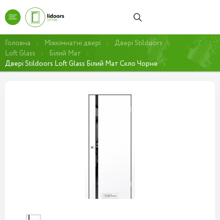
Головна
Міжкімнатні двері
Двері Stildoors
Loft Glass
Білий Мат
Двері Stildoors Loft Glass Білий Мат Скло Чорне