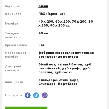
Відтінок
білий
Покриття
ПВХ (Германия)
40 х 200, 60 х 200, 70 х 200, 80
Розміри
х 200, 90 х 200 см
Товщина
40 мм
полотна
Врізка замка
нет
Нестандартні
фабрика изготавливает только
розміри
стандартные размеры
білий мат, світлий бетон, дуб
Доступні
альпійський, дуб крафт, дуб
кольори
платіна, дуб смокі
стильдорс, стиль дорс,
Інші назви
Стилдорс, Лофт Гласс
Поширити: