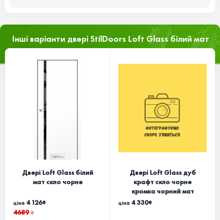
Інші варіанти двері StilDoors Loft Glass білий мат
Двері Loft Glass білий
Двері Loft Glass дуб
мат скло чорне
крафт скло чорне
кромка чорний мат
4 126
4 330
₴
₴
ціна
ціна
4689
₴