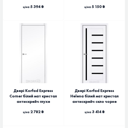
5 394 ₴
5 150 ₴
ціна
ціна
Двері Korfad Express
Двері Korfad Express
Corner білий мат кристал
Helena білий мат кристал
антискрейч глухе
антискрейч скло чорне
2 782 ₴
3 414 ₴
ціна
ціна