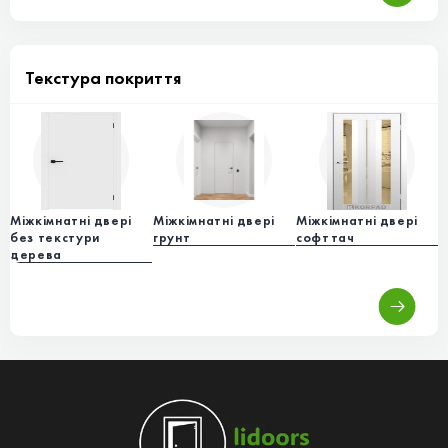
Текстура покриття
Міжкімнатні двері
Міжкімнатні двері
Міжкімнатні двері
М
без текстури
грунт
софттач
т
дерева
м