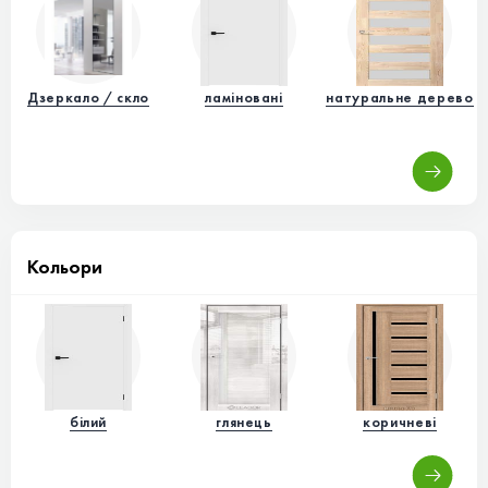
Дзеркало / скло
ламіновані
натуральне дерево
П
ш
Кольори
білий
глянець
коричневі