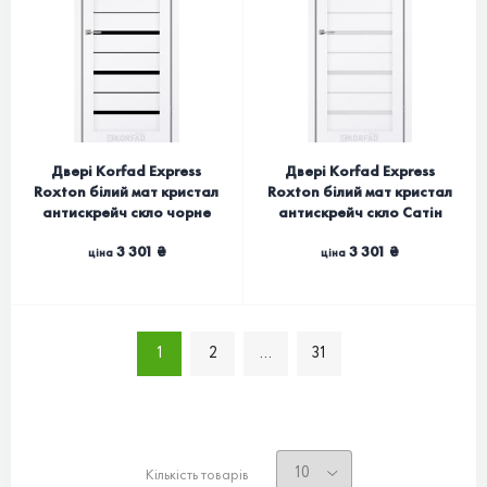
Двері Korfad Express
Двері Korfad Express
Roxton білий мат кристал
Roxton білий мат кристал
антискрейч скло чорне
антискрейч скло Сатін
3 301 ₴
3 301 ₴
ціна
ціна
1
2
...
31
Кількість товарів