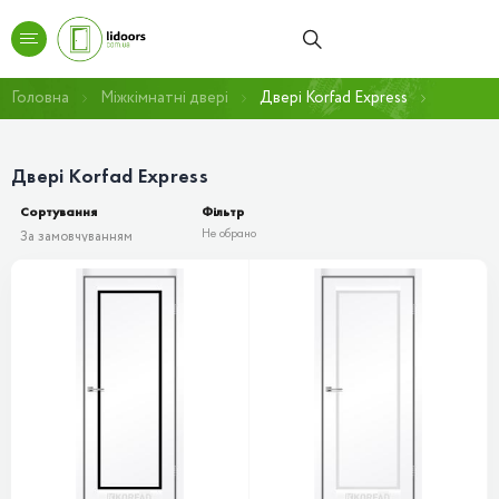
Головна
Міжкімнатні двері
Двері Korfad Express
Двері Korfad Express
Сортування
Фільтр
Не обрано