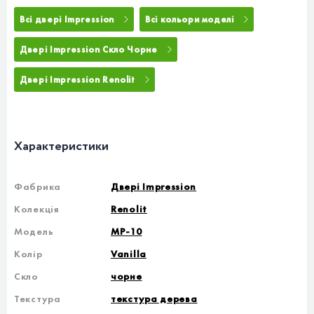
Всі двері Impression
Всі кольори моделі
Двері Impression Скло Чорне
Двері Impression Renolit
Характеристики
Фабрика
Двері Impression
Колекція
Renolit
Модель
MP-10
Колір
Vanilla
Скло
чорне
Текстура
текстура дерева