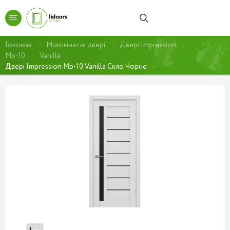
Головна
Міжкімнатні двері
Двері Impression
Mp-10
Vanilla
Двері Impression Mp-10 Vanilla Скло Чорне