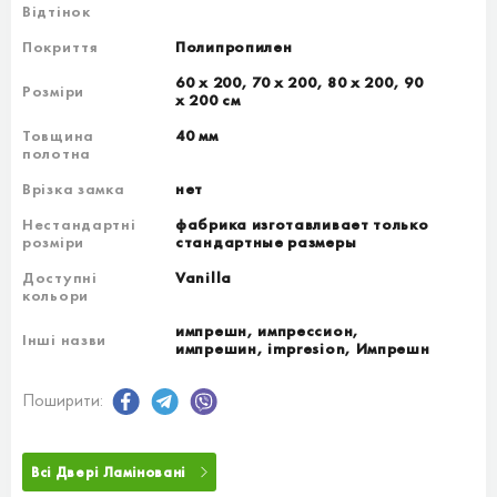
Відтінок
Покриття
Полипропилен
60 х 200, 70 х 200, 80 х 200, 90
Розміри
х 200 см
Товщина
40 мм
полотна
Врізка замка
нет
Нестандартні
фабрика изготавливает только
розміри
стандартные размеры
Доступні
Vanilla
кольори
импрешн, импрессион,
Інші назви
импрешин, impresion, Импрешн
Поширити:
Всі Двері Ламіновані