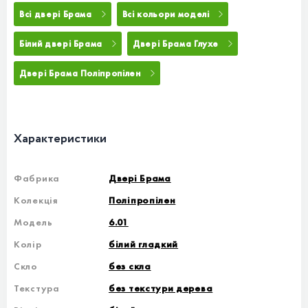
Всі двері Брама
Всі кольори моделі
Білий двері Брама
Двері Брама Глухе
Двері Брама Поліпропілен
Характеристики
Фабрика
Двері Брама
Колекція
Поліпропілен
Модель
6.01
Колір
білий гладкий
Скло
без скла
Текстура
без текстури дерева