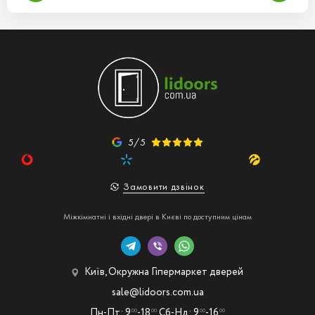
5/5
Замовити дзвінок
Міжкімнатні і вхідні двері в Києві по доступним цінам
Київ, Окружна Гіпермаркет дверей
sale@lidoors.com.ua
Пн-Пт: 9
-18
Сб-Нд: 9
-16
00
00
00
00