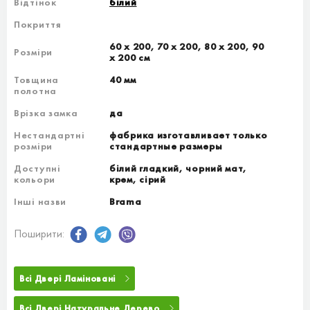
Відтінок
білий
Покриття
60 х 200, 70 х 200, 80 х 200, 90
Розміри
х 200 см
Товщина
40 мм
полотна
Врізка замка
да
Нестандартні
фабрика изготавливает только
розміри
стандартные размеры
Доступні
білий гладкий, чорний мат,
кольори
крем, сірий
Інші назви
Brama
Поширити:
Всі Двері Ламіновані
Всі Двері Натуральне Дерево